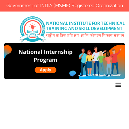
Government of INDIA (MSME) Registered Organization
NITTSD