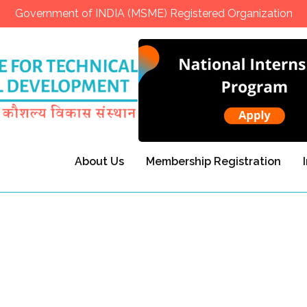
Government of INDIA (MSME) Registered Organization
About Us
Membership Registration
язан с поиском