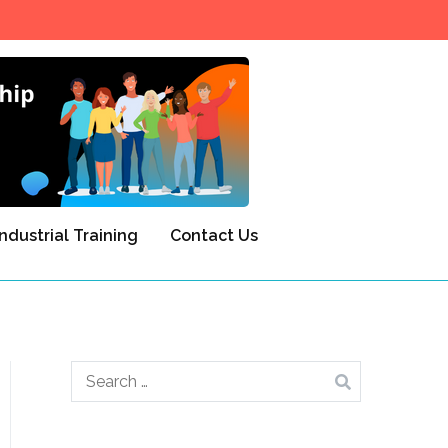
NITTSD
Industrial Training
Contact Us