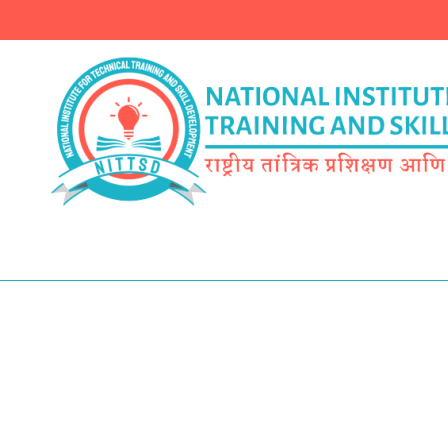
Как страсть св