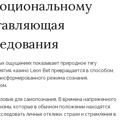
моциональному
ставляющая
ледования
ых ощущениях показывает природное тягу
ятия. казино Leon Bet превращается в способом,
рансформированного режима сознания,
ом.
ловия для самопознания. В времена напряженного
измы, которые в обычном положении находятся
следовать личные отклики, страхи и стремления в