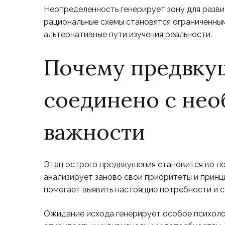
Неопределенность генерирует зону для разви
рациональные схемы становятся ограниченным
альтернативные пути изучения реальности.
Почему предвку
соединено с нео
важности
Этап острого предвкушения становится во пе
анализирует заново свои приоритеты и принц
помогает выявить настоящие потребности и с
Ожидание исхода генерирует особое психоло