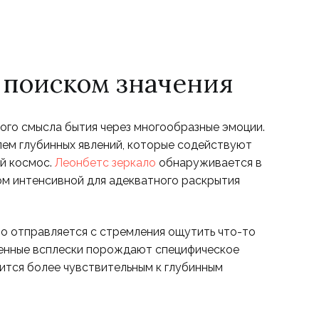
с поиском значения
ого смысла бытия через многообразные эмоции.
ем глубинных явлений, которые содействуют
й космос.
Леонбетс зеркало
обнаруживается в
ом интенсивной для адекватного раскрытия
о отправляется с стремления ощутить что-то
венные всплески порождают специфическое
вится более чувствительным к глубинным