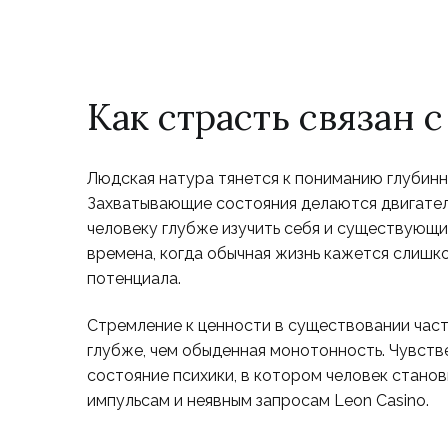
значения
Как страсть связан 
Людская натура тянется к пониманию глубинн
Захватывающие состояния делаются двигател
человеку глубже изучить себя и существующи
времена, когда обычная жизнь кажется слишк
потенциала.
Стремление к ценности в существовании част
глубже, чем обыденная монотонность. Чувст
состояние психики, в котором человек стано
импульсам и неявным запросам Leon Casino.