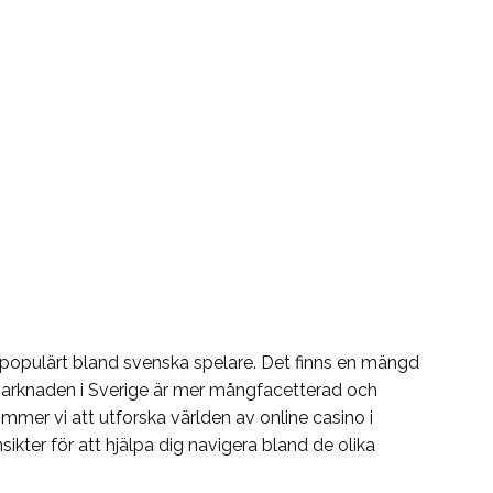
ino online på
rna
 med praktiska
liga insikter
r populärt bland svenska spelare. Det finns en mängd
omarknaden i Sverige är mer mångfacetterad och
mmer vi att utforska världen av online casino i
ikter för att hjälpa dig navigera bland de olika