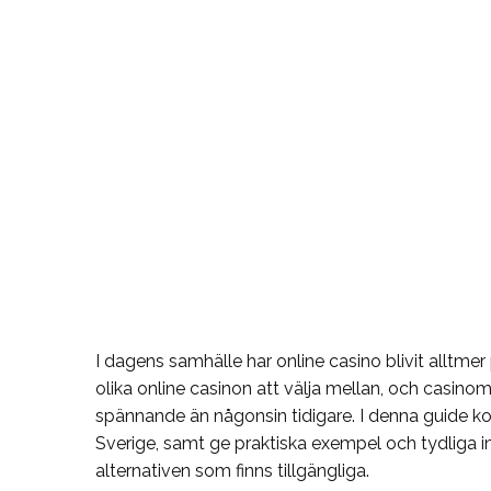
Sverige och cas
Sveriges mode
casinomarknad
exempel och tyd
I dagens samhälle har online casino blivit alltme
olika online casinon att välja mellan, och casin
spännande än någonsin tidigare. I denna guide ko
Sverige, samt ge praktiska exempel och tydliga ins
alternativen som finns tillgängliga.