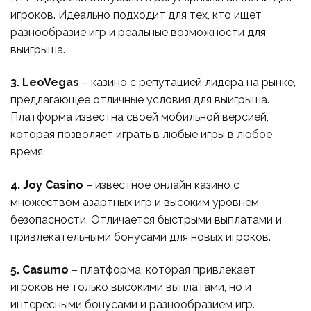
игроков. Идеально подходит для тех, кто ищет
разнообразие игр и реальные возможности для
выигрыша.
3. LeoVegas
– казино с репутацией лидера на рынке,
предлагающее отличные условия для выигрыша.
Платформа известна своей мобильной версией,
которая позволяет играть в любые игры в любое
время.
4. Joy Casino
– известное онлайн казино с
множеством азартных игр и высоким уровнем
безопасности. Отличается быстрыми выплатами и
привлекательными бонусами для новых игроков.
5. Casumo
– платформа, которая привлекает
игроков не только высокими выплатами, но и
интересными бонусами и разнообразием игр.