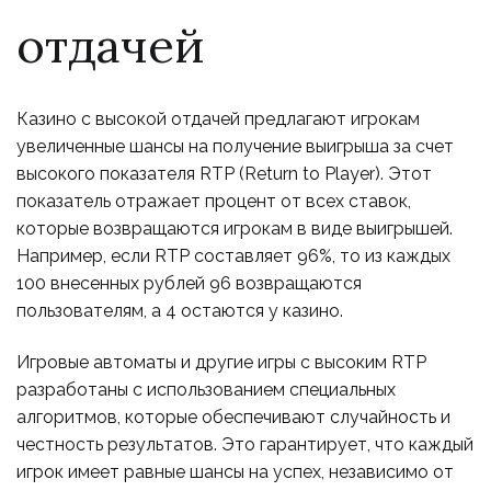
отдачей
Казино с высокой отдачей предлагают игрокам
увеличенные шансы на получение выигрыша за счет
высокого показателя RTP (Return to Player). Этот
показатель отражает процент от всех ставок,
которые возвращаются игрокам в виде выигрышей.
Например, если RTP составляет 96%, то из каждых
100 внесенных рублей 96 возвращаются
пользователям, а 4 остаются у казино.
Игровые автоматы и другие игры с высоким RTP
разработаны с использованием специальных
алгоритмов, которые обеспечивают случайность и
честность результатов. Это гарантирует, что каждый
игрок имеет равные шансы на успех, независимо от