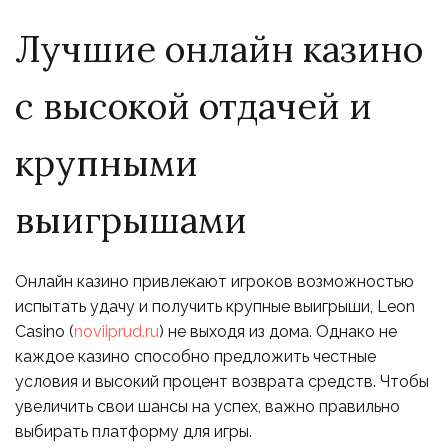
Лучшие онлайн казино
с высокой отдачей и
крупными
выигрышами
Онлайн казино привлекают игроков возможностью
испытать удачу и получить крупные выигрыши, Leon
Casino (
noviiprud.ru
) не выходя из дома. Однако не
каждое казино способно предложить честные
условия и высокий процент возврата средств. Чтобы
увеличить свои шансы на успех, важно правильно
выбирать платформу для игры.