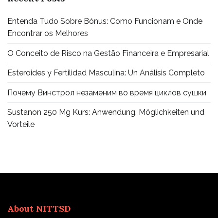
Entenda Tudo Sobre Bónus: Como Funcionam e Onde
Encontrar os Melhores
O Conceito de Risco na Gestão Financeira e Empresarial
Esteroides y Fertilidad Masculina: Un Análisis Completo
Почему Винстрол незаменим во время циклов сушки
Sustanon 250 Mg Kurs: Anwendung, Möglichkeiten und
Vorteile
About NITTSD