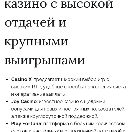
казино с высокой
отдачей и
крупными
выигрышами
Casino X
: предлагает широкий выбор игр с
высоким RTP, удобные способы пополнения счета
и оперативные выплаты.
Joy Casino
: известное казино с щедрыми
бонусами для новых и постоянных пользователей,
а также круглосуточной поддержкой.
Play Fortuna
: платформа с большим количеством
слотов и настольных игр, прозрачной политикой и