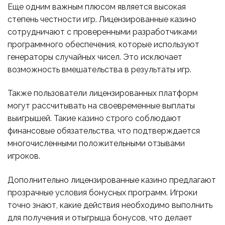
Еще одним важным плюсом является высокая
степень честности игр. Лицензированные казино
сотрудничают с проверенными разработчиками
программного обеспечения, которые используют
генераторы случайных чисел. Это исключает
возможность вмешательства в результаты игр.
Также пользователи лицензированных платформ
могут рассчитывать на своевременные выплаты
выигрышей. Такие казино строго соблюдают
финансовые обязательства, что подтверждается
многочисленными положительными отзывами
игроков.
Дополнительно лицензированные казино предлагают
прозрачные условия бонусных программ. Игроки
точно знают, какие действия необходимо выполнить
для получения и отыгрыша бонусов, что делает